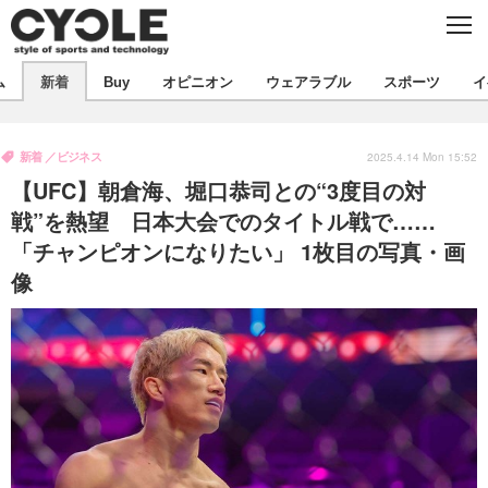
C
L
O
S
新着
E
ム
新着
Buy
オピニオン
ウェアラブル
スポーツ
イ
ビジネス
技術
オピニオン
製品/用品
衣類
新着
ビジネス
コラム
インプレ
2025.4.14 Mon 15:52
デバイス
【UFC】朝倉海、堀口恭司との“3度目の対
飲食
バックナンバー
ボイス
ビジネス
国内
スポーツ
戦”を熱望 日本大会でのタイトル戦で……
「チャンピオンになりたい」 1枚目の写真・画
海外
短信
まとめ
イベント
像
選手
写真
試乗会
スポーツ
エンタメ
動画
ツアー
文化
芸能
出版／映画
ライフ
話題
ファッション
社会
政治
デザイン
写真
ハウツー
動画