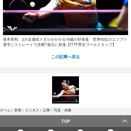
張本美和、2大会連続メダルがかかる16歳が好発進 世界63位のエジプト
選手にストレートで決勝T進出に前進【ITTF男女ワールドカップ】
この記事へ戻る
写真・画像
ホーム
›
新着
›
ビジネス
›
記事
›
TOP