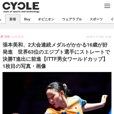
C
L
O
S
新着
E
ム
新着
Buy
オピニオン
ウェアラブル
スポーツ
イ
ビジネス
技術
オピニオン
製品/用品
衣類
新着
ビジネス
コラム
インプレ
2025.4.15 Tue 14:52
デバイス
張本美和、2大会連続メダルがかかる16歳が好
飲食
バックナンバー
ボイス
ビジネス
国内
スポーツ
発進 世界63位のエジプト選手にストレートで
決勝T進出に前進【ITTF男女ワールドカップ】
海外
短信
まとめ
イベント
1枚目の写真・画像
選手
写真
試乗会
スポーツ
エンタメ
動画
ツアー
文化
芸能
出版／映画
ライフ
話題
ファッション
社会
政治
デザイン
写真
ハウツー
動画