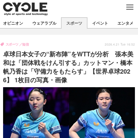
C
L
O
S
新着
E
オピニオン
ウェアラブル
スポーツ
イベント
エンタメ
ビジネス
技術
オピニオン
製品/用品
衣類
スポーツ
短信
コラム
インプレ
2026.4.21 Tue 16:52
デバイス
卓球日本女子の“新布陣”をWTTが分析 張本美
飲食
バックナンバー
ボイス
ビジネス
国内
スポーツ
和は「団体戦をけん引する」カットマン・橋本
帆乃香は「守備力をもたらす」【世界卓球202
海外
短信
まとめ
イベント
6】 1枚目の写真・画像
選手
写真
試乗会
スポーツ
エンタメ
動画
ツアー
文化
芸能
出版／映画
ライフ
話題
ファッション
社会
政治
デザイン
写真
ハウツー
動画