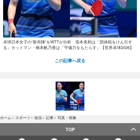
卓球日本女子の“新布陣”をWTTが分析 張本美和は「団体戦をけん引す
る」カットマン・橋本帆乃香は「守備力をもたらす」【世界卓球2026】
この記事へ戻る
写真・画像
ホーム
›
スポーツ
›
短信
›
記事
›
TOP