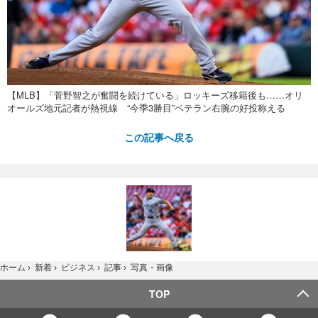
【MLB】「菅野智之が奮闘を続けている」ロッキーズ移籍後も……オリ
オールズ地元記者が熱視線 “今季3勝目”ベテラン右腕の好投称える
この記事へ戻る
写真・画像
ホーム
›
新着
›
ビジネス
›
記事
›
TOP