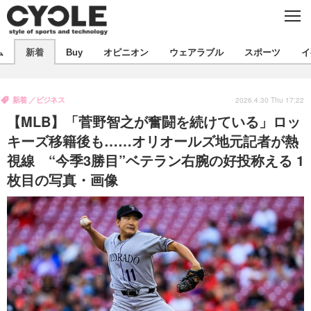
C
L
O
S
新着
E
ム
新着
Buy
オピニオン
ウェアラブル
スポーツ
イ
ビジネス
技術
オピニオン
製品/用品
衣類
新着
ビジネス
コラム
インプレ
2026.4.30 Thu 17:22
デバイス
【MLB】「菅野智之が奮闘を続けている」ロッ
飲食
バックナンバー
ボイス
ビジネス
国内
スポーツ
キーズ移籍後も……オリオールズ地元記者が熱
視線 “今季3勝目”ベテラン右腕の好投称える 1
海外
短信
まとめ
イベント
枚目の写真・画像
選手
写真
試乗会
スポーツ
エンタメ
動画
ツアー
文化
芸能
出版／映画
ライフ
話題
ファッション
社会
政治
デザイン
写真
ハウツー
動画