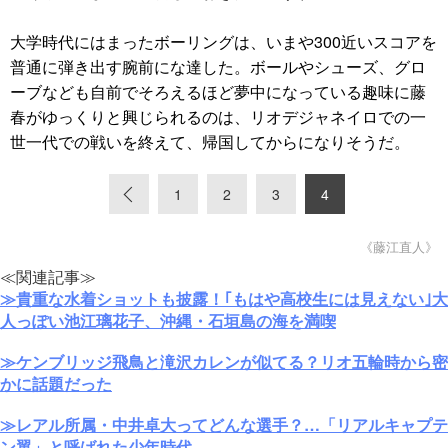
大学時代にはまったボーリングは、いまや300近いスコアを
普通に弾き出す腕前にな達した。ボールやシューズ、グロ
ーブなども自前でそろえるほど夢中になっている趣味に藤
春がゆっくりと興じられるのは、リオデジャネイロでの一
世一代での戦いを終えて、帰国してからになりそうだ。
«
1
2
3
4
《藤江直人》
≪関連記事≫
≫貴重な水着ショットも披露！｢もはや高校生には見えない｣大
人っぽい池江璃花子、沖縄・石垣島の海を満喫
≫ケンブリッジ飛鳥と滝沢カレンが似てる？リオ五輪時から密
かに話題だった
≫レアル所属・中井卓大ってどんな選手？…「リアルキャプテ
ン翼」と呼ばれた少年時代