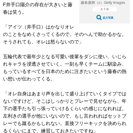
藤春廣輝（c）Getty Images
F井手口陽介の存在が大きいと藤
全 5 枚
春は笑う。
拡大写真
「アイツ（井手口）はかなりオレ
のことをなめくさってくるので。そのへんで助かるかな。
そうされても、オレは怒らないので」
五輪代表で最年少となる可愛い後輩をダシに使い、いじら
れキャラを浸透させていく。一刻も早くチームに馴染み、
もっているすべてを日本のために注ぎたいという藤春の熱
い想いが伝わってくる。
「オレ自身はあまり声を出して盛り上げていくタイプでは
ないですけど、そこはしっかりとプレーで見せながら、年
下の選手たち引っ張っていけるくらいの感じになれれば。
左利きの選手が他にいないので、もし言われればセットプ
レーでも蹴るかもしれない。直接フリーキックを決められ
るくらいにまで、練習しておきたいですね」