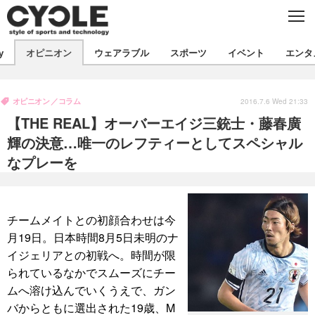
C
L
O
S
新着
E
y
オピニオン
ウェアラブル
スポーツ
イベント
エンタ
ビジネス
技術
オピニオン
製品/用品
衣類
オピニオン
コラム
コラム
インプレ
2016.7.6 Wed 21:33
デバイス
【THE REAL】オーバーエイジ三銃士・藤春廣
飲食
バックナンバー
ボイス
ビジネス
国内
スポーツ
輝の決意…唯一のレフティーとしてスペシャル
なプレーを
海外
短信
まとめ
イベント
選手
写真
試乗会
スポーツ
エンタメ
チームメイトとの初顔合わせは今
動画
ツアー
文化
芸能
出版／映画
ライフ
月19日。日本時間8月5日未明のナ
話題
ファッション
社会
政治
イジェリアとの初戦へ。時間が限
られているなかでスムーズにチー
デザイン
写真
ハウツー
ムへ溶け込んでいくうえで、ガン
動画
バからともに選出された19歳、M