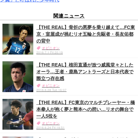
関連ニュース
【THE REAL】骨折の悪夢を乗り越えて…FC東
京・室屋成が挑むリオ五輪と先駆者・長友佑都
の背中
オピニオン
2016.7.1 Fri 20:19
【THE REAL】植田直通が放つ威風堂々とした
オーラ…王者・鹿島アントラーズと日本代表で
際立つ存在感
オピニオン
2016.6.28 Tue 16:07
【THE REAL】FC東京のマルチプレーヤー・橋
本拳人が抱く夢と熊本への想い…リオの舞台で
一人5役を
オピニオン
2016.6.24 Fri 19:51