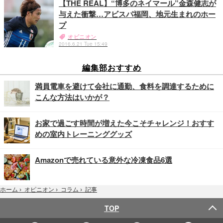
【THE REAL】“博多のネイマール”金森健志が
与えた衝撃…アビスパ福岡、地元生まれのホー
プ
オピニオン
2016.6.21 Tue 15:49
編集部おすすめ
満員電車を避けて会社に通勤、食料を調達するために
こんな方法はいかが？
お家で過ごす時間が増えた今こそチャレンジ！おすす
めの室内トレーニンググッズ
Amazonで売れている意外な冷凍食品6選
記事
ホーム
›
オピニオン
›
コラム
›
TOP