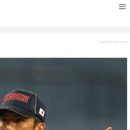
C
L
O
S
E
技術
衣類
インプレ
2016.6.10 Fri 16:59
バックナンバー
国内
まとめ
写真
スポーツ
文化
出版／映画
ファッション
政治
写真