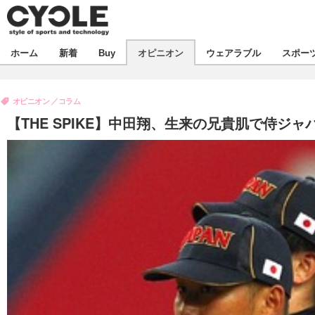
新着
ホーム
新着
Buy
オピニオン
ウェアラブル
スポー
ビジネス
オピニオン
製品/用品
オピニオン
コラム
コラム
デバイス
【THE SPIKE】中田翔、生来の兄貴肌で侍ジ
飲食
ボイス
ビジネス
スポーツ
海外
短信
イベント
選手
試乗会
エンタメ
動画
ツアー
芸能
ライフ
話題
社会
デザイン
ハウツー
動画