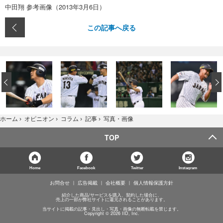
中田翔 参考画像（2013年3月6日）
この記事へ戻る
‹
写真・画像
ホーム
›
オピニオン
›
コラム
›
記事
›
TOP
Home
Facebook
Twitter
Instagram
お問合せ
広告掲載
会社概要
個人情報保護方針
紹介した商品/サービスを購入、契約した場合に、
売上の一部が弊社サイトに還元されることがあります。
当サイトに掲載の記事・見出し・写真・画像の無断転載を禁じます。
Copyright © 2026 IID, Inc.