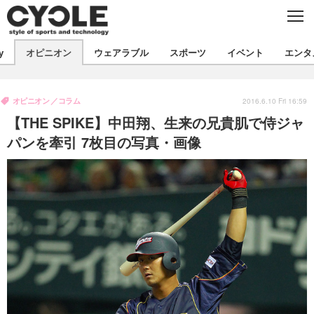
C
L
O
S
新着
E
y
オピニオン
ウェアラブル
スポーツ
イベント
エンタ
ビジネス
技術
オピニオン
製品/用品
衣類
オピニオン
コラム
コラム
インプレ
2016.6.10 Fri 16:59
デバイス
【THE SPIKE】中田翔、生来の兄貴肌で侍ジャ
飲食
バックナンバー
ボイス
ビジネス
国内
スポーツ
パンを牽引 7枚目の写真・画像
海外
短信
まとめ
イベント
選手
写真
試乗会
スポーツ
エンタメ
動画
ツアー
文化
芸能
出版／映画
ライフ
話題
ファッション
社会
政治
デザイン
写真
ハウツー
動画