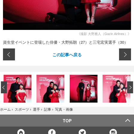
《撮影 大野雅人（Gazin Airlines）》
資生堂イベントに登場した俳優・大野拓朗（27）と三宅宏実選手（30）
この記事へ戻る
‹
写真・画像
ホーム
›
スポーツ
›
選手
›
記事
›
TOP