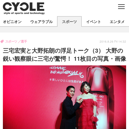
C
L
O
S
新着
E
オピニオン
ウェアラブル
スポーツ
イベント
エンタメ
ビジネス
技術
オピニオン
製品/用品
衣類
スポーツ
選手
コラム
インプレ
2016.8.26 Fri 14:32
デバイス
三宅宏実と大野拓朗の浮足トーク（3） 大野の
飲食
バックナンバー
ボイス
ビジネス
国内
スポーツ
鋭い観察眼に三宅が驚愕！ 11枚目の写真・画像
海外
短信
まとめ
イベント
選手
写真
試乗会
スポーツ
エンタメ
動画
ツアー
文化
芸能
出版／映画
ライフ
話題
ファッション
社会
政治
デザイン
写真
ハウツー
動画