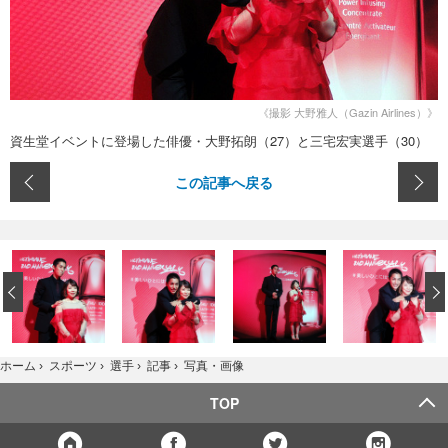
《撮影 大野雅人（Gazin Airlines）》
資生堂イベントに登場した俳優・大野拓朗（27）と三宅宏実選手（30）
この記事へ戻る
‹
写真・画像
ホーム
›
スポーツ
›
選手
›
記事
›
TOP