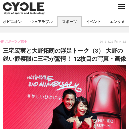
C
L
O
S
新着
E
オピニオン
ウェアラブル
スポーツ
イベント
エンタメ
ビジネス
技術
オピニオン
製品/用品
衣類
スポーツ
選手
コラム
インプレ
2016.8.26 Fri 14:32
デバイス
三宅宏実と大野拓朗の浮足トーク（3） 大野の
飲食
バックナンバー
ボイス
ビジネス
国内
スポーツ
鋭い観察眼に三宅が驚愕！ 12枚目の写真・画像
海外
短信
まとめ
イベント
選手
写真
試乗会
スポーツ
エンタメ
動画
ツアー
文化
芸能
出版／映画
ライフ
話題
ファッション
社会
政治
デザイン
写真
ハウツー
動画