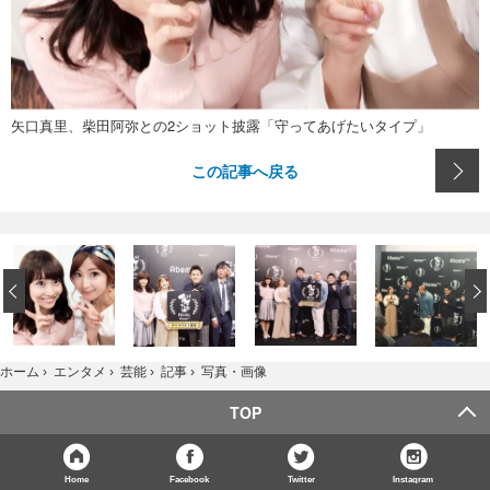
矢口真里、柴田阿弥との2ショット披露「守ってあげたいタイプ」
この記事へ戻る
‹
写真・画像
ホーム
›
エンタメ
›
芸能
›
記事
›
TOP
Home
Facebook
Twitter
Instagram