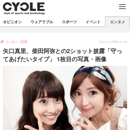
C
L
O
S
新着
E
オピニオン
ウェアラブル
スポーツ
イベント
エンタメ
ビジネス
技術
オピニオン
製品/用品
衣類
エンタメ
芸能
コラム
インプレ
2017.4.5 Wed 21:45
デバイス
矢口真里、柴田阿弥との2ショット披露「守っ
飲食
バックナンバー
ボイス
ビジネス
国内
スポーツ
てあげたいタイプ」 1枚目の写真・画像
海外
短信
まとめ
イベント
選手
写真
試乗会
スポーツ
エンタメ
動画
ツアー
文化
芸能
出版／映画
ライフ
話題
ファッション
社会
政治
デザイン
写真
ハウツー
動画