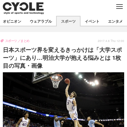
C
L
O
S
新着
E
オピニオン
ウェアラブル
スポーツ
イベント
エンタメ
ビジネス
技術
オピニオン
製品/用品
衣類
スポーツ
まとめ
コラム
インプレ
2017.4.6 Thu 12:00
デバイス
日本スポーツ界を変えるきっかけは「大学スポ
飲食
バックナンバー
ボイス
ビジネス
国内
スポーツ
ーツ」にあり…明治大学が抱える悩みとは 1枚
目の写真・画像
海外
短信
まとめ
イベント
選手
写真
試乗会
スポーツ
エンタメ
動画
ツアー
文化
芸能
出版／映画
ライフ
話題
ファッション
社会
政治
デザイン
写真
ハウツー
動画