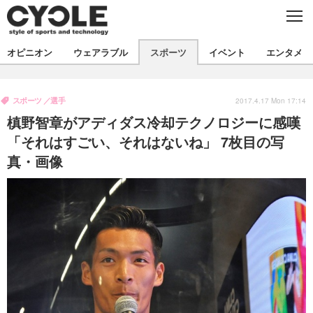
C
L
O
S
新着
E
オピニオン
ウェアラブル
スポーツ
イベント
エンタメ
ビジネス
技術
オピニオン
製品/用品
衣類
スポーツ
選手
コラム
インプレ
2017.4.17 Mon 17:14
デバイス
槙野智章がアディダス冷却テクノロジーに感嘆
飲食
バックナンバー
ボイス
ビジネス
国内
スポーツ
「それはすごい、それはないね」 7枚目の写
真・画像
海外
短信
まとめ
イベント
選手
写真
試乗会
スポーツ
エンタメ
動画
ツアー
文化
芸能
出版／映画
ライフ
話題
ファッション
社会
政治
デザイン
写真
ハウツー
動画