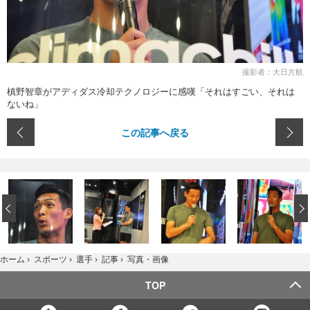
撮影者：大日方航
槙野智章がアディダス冷却テクノロジーに感嘆「それはすごい、それは
ないね」
この記事へ戻る
‹
写真・画像
ホーム
›
スポーツ
›
選手
›
記事
›
TOP