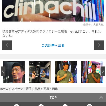
撮影者：大日方航
槙野智章がアディダス冷却テクノロジーに感嘆「それはすごい、それは
ないね」
この記事へ戻る
‹
写真・画像
ホーム
›
スポーツ
›
選手
›
記事
›
TOP