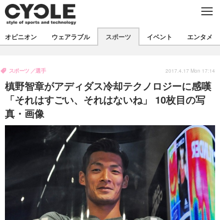
C
L
O
S
新着
E
オピニオン
ウェアラブル
スポーツ
イベント
エンタメ
ビジネス
技術
オピニオン
製品/用品
衣類
スポーツ
選手
コラム
インプレ
2017.4.17 Mon 17:14
デバイス
槙野智章がアディダス冷却テクノロジーに感嘆
飲食
バックナンバー
ボイス
ビジネス
国内
スポーツ
「それはすごい、それはないね」 10枚目の写
真・画像
海外
短信
まとめ
イベント
選手
写真
試乗会
スポーツ
エンタメ
動画
ツアー
文化
芸能
出版／映画
ライフ
話題
ファッション
社会
政治
デザイン
写真
ハウツー
動画