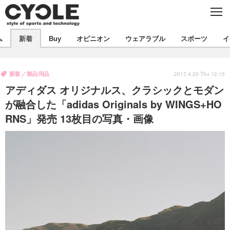
C
L
O
S
新着
E
ム
新着
Buy
オピニオン
ウェアラブル
スポーツ
イ
ビジネス
技術
オピニオン
製品/用品
衣類
新着
製品/用品
コラム
インプレ
2017.4.20 Thu 12:15
デバイス
アディダス オリジナルス、クラシックとモダン
飲食
バックナンバー
ボイス
ビジネス
国内
スポーツ
が融合した「adidas Originals by WINGS+HO
RNS」発売 13枚目の写真・画像
海外
短信
まとめ
イベント
選手
写真
試乗会
スポーツ
エンタメ
動画
ツアー
文化
芸能
出版／映画
ライフ
話題
ファッション
社会
政治
デザイン
写真
ハウツー
動画