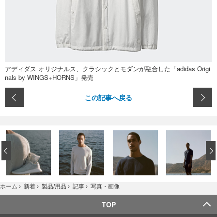
アディダス オリジナルス、クラシックとモダンが融合した「adidas Origi
nals by WINGS+HORNS」発売
この記事へ戻る
‹
写真・画像
ホーム
›
新着
›
製品/用品
›
記事
›
TOP