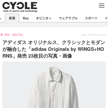
C
L
O
S
新着
E
ム
新着
Buy
オピニオン
ウェアラブル
スポーツ
イ
ビジネス
技術
オピニオン
製品/用品
衣類
新着
製品/用品
コラム
インプレ
2017.4.20 Thu 12:15
デバイス
アディダス オリジナルス、クラシックとモダン
飲食
バックナンバー
ボイス
ビジネス
国内
スポーツ
が融合した「adidas Originals by WINGS+HO
RNS」発売 23枚目の写真・画像
海外
短信
まとめ
イベント
選手
写真
試乗会
スポーツ
エンタメ
動画
ツアー
文化
芸能
出版／映画
ライフ
話題
ファッション
社会
政治
デザイン
写真
ハウツー
動画