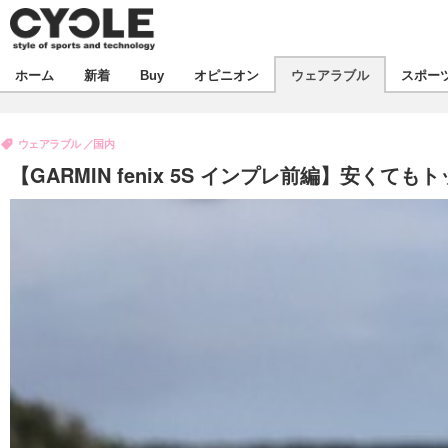
新着
ホーム
新着
Buy
オピニオン
ウェアラブル
スポー
ビジネス
オピニオン
製品/用品
ウェアラブル
国内
コラム
デバイス
【GARMIN fenix 5S インプレ前編】安く
飲食
ボイス
ビジネス
スポーツ
海外
短信
イベント
選手
試乗会
エンタメ
動画
ツアー
芸能
ライフ
話題
社会
デザイン
ハウツー
動画