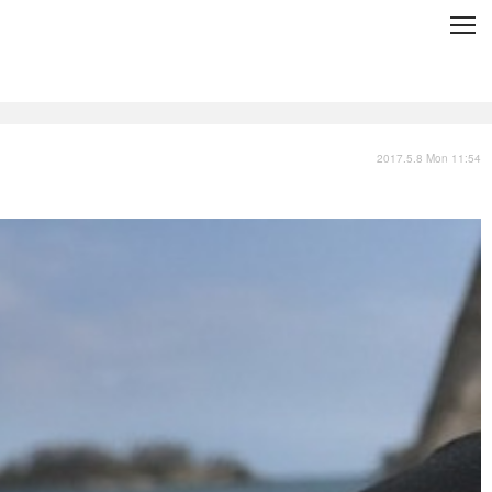
C
L
O
S
E
技術
衣類
インプレ
2017.5.8 Mon 11:54
バックナンバー
国内
まとめ
写真
スポーツ
文化
出版／映画
ファッション
政治
写真