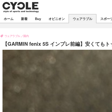
新着
ホーム
新着
Buy
オピニオン
ウェアラブル
スポー
ビジネス
オピニオン
製品/用品
ウェアラブル
国内
コラム
デバイス
【GARMIN fenix 5S インプレ前編】安く
飲食
ボイス
ビジネス
スポーツ
海外
短信
イベント
選手
試乗会
エンタメ
動画
ツアー
芸能
ライフ
話題
社会
デザイン
ハウツー
動画