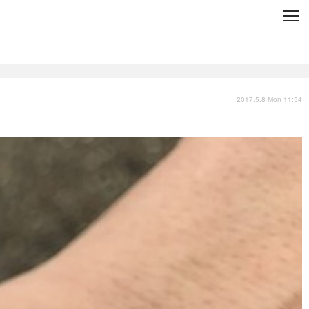
C
L
O
S
E
技術
衣類
インプレ
2017.5.8 Mon 11:54
バックナンバー
国内
まとめ
写真
スポーツ
文化
出版／映画
ファッション
政治
写真