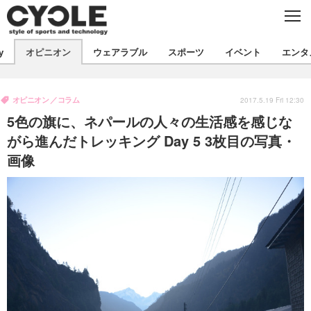
C
L
O
S
新着
E
y
オピニオン
ウェアラブル
スポーツ
イベント
エンタ
ビジネス
技術
オピニオン
製品/用品
衣類
オピニオン
コラム
コラム
インプレ
2017.5.19 Fri 12:30
デバイス
5色の旗に、ネパールの人々の生活感を感じな
飲食
バックナンバー
ボイス
ビジネス
国内
スポーツ
がら進んだトレッキング Day 5 3枚目の写真・
画像
海外
短信
まとめ
イベント
選手
写真
試乗会
スポーツ
エンタメ
動画
ツアー
文化
芸能
出版／映画
ライフ
話題
ファッション
社会
政治
デザイン
写真
ハウツー
動画