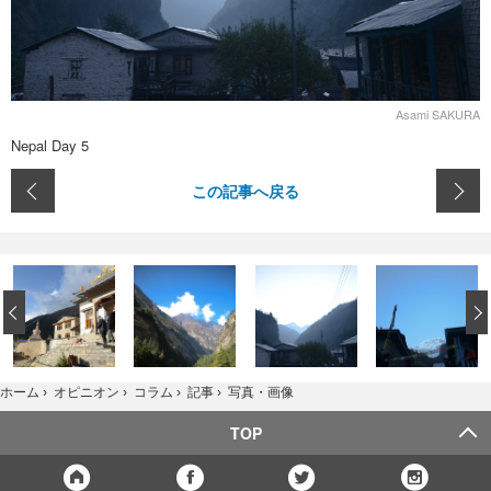
Asami SAKURA
Nepal Day 5
この記事へ戻る
‹
写真・画像
ホーム
›
オピニオン
›
コラム
›
記事
›
TOP