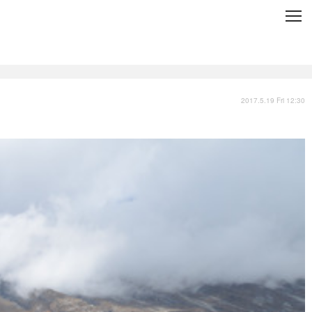
C
L
O
S
E
技術
衣類
インプレ
2017.5.19 Fri 12:30
バックナンバー
国内
まとめ
写真
スポーツ
文化
出版／映画
ファッション
政治
写真