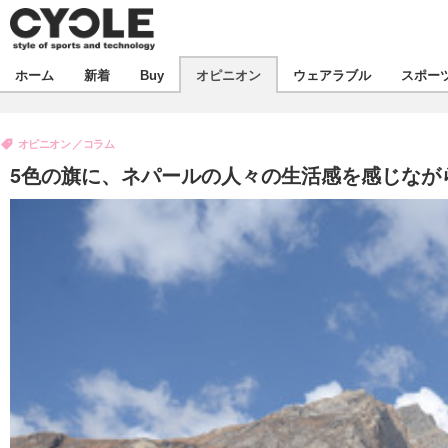
新着
ホーム
新着
Buy
オピニオン
ウェアラブル
スポー
ビジネス
オピニオン
製品/用品
オピニオン
コラム
コラム
デバイス
5色の旗に、ネパールの人々の生活感を感じながら進
飲食
ボイス
ビジネス
スポーツ
海外
短信
イベント
選手
試乗会
エンタメ
動画
ツアー
芸能
ライフ
話題
社会
デザイン
ハウツー
動画