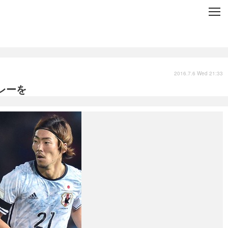
C
L
O
S
E
技術
衣類
インプレ
2016.7.6 Wed 21:33
レーを
バックナンバー
国内
まとめ
写真
スポーツ
文化
出版／映画
ファッション
政治
写真