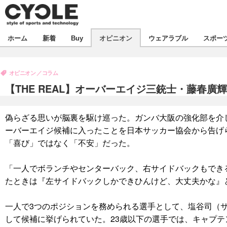
新着
ホーム
新着
Buy
オピニオン
ウェアラブル
スポー
ビジネス
オピニオン
製品/用品
オピニオン
コラム
コラム
デバイス
【THE REAL】オーバーエイジ三銃士・藤春
飲食
ボイス
ビジネス
スポーツ
海外
偽らざる思いが脳裏を駆け巡った。ガンバ大阪の強化部を介
短信
イベント
ーバーエイジ候補に入ったことを日本サッカー協会から告げ
選手
試乗会
エンタメ
「喜び」ではなく「不安」だった。
動画
ツアー
芸能
ライフ
「一人でボランチやセンターバック、右サイドバックもでき
たときは『左サイドバックしかできひんけど、大丈夫かな』
話題
社会
デザイン
ハウツー
一人で3つのポジションを務められる選手として、塩谷司（
して候補に挙げられていた。23歳以下の選手では、キャプ
動画