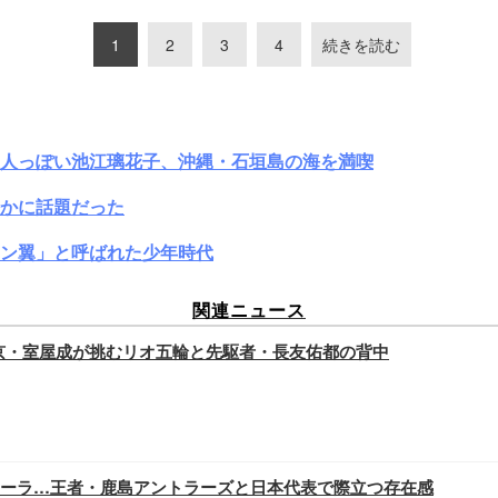
1
2
3
4
続きを読む
大人っぽい池江璃花子、沖縄・石垣島の海を満喫
かに話題だった
ン翼」と呼ばれた少年時代
関連ニュース
C東京・室屋成が挑むリオ五輪と先駆者・長友佑都の背中
たオーラ…王者・鹿島アントラーズと日本代表で際立つ存在感