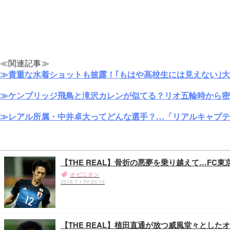
≪関連記事≫
≫貴重な水着ショットも披露！｢もはや高校生には見えない｣
≫ケンブリッジ飛鳥と滝沢カレンが似てる？リオ五輪時から密
≫レアル所属・中井卓大ってどんな選手？…「リアルキャプテ
【THE REAL】骨折の悪夢を乗り越えて…F
オピニオン
2016.7.1 Fri 20:19
【THE REAL】植田直通が放つ威風堂々とし