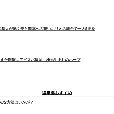
・橋本拳人が抱く夢と熊本への想い…リオの舞台で一人5役を
が与えた衝撃…アビスパ福岡、地元生まれのホープ
編集部おすすめ
んな方法はいかが？