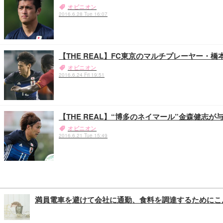
オピニオン
2016.6.28 Tue 16:07
【THE REAL】FC東京のマルチプレーヤー
オピニオン
2016.6.24 Fri 19:51
【THE REAL】“博多のネイマール”金森健志
オピニオン
2016.6.21 Tue 15:49
満員電車を避けて会社に通勤、食料を調達するためにこ