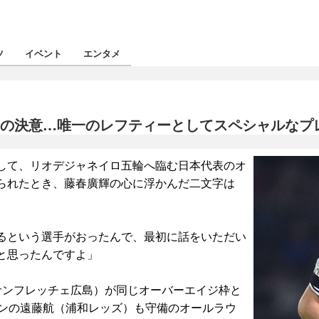
ツ
イベント
エンタメ
廣輝の決意…唯一のレフティーとしてスペシャルなプ
して、リオデジャネイロ五輪へ臨む日本代表のオ
られたとき、藤春廣輝の心に浮かんだ二文字は
るという選手がおったんで、最初に話をいただい
と思ったんですよ」
サンフレッチェ広島）が同じオーバーエイジ枠と
テンの遠藤航（浦和レッズ）も守備のオールラウ