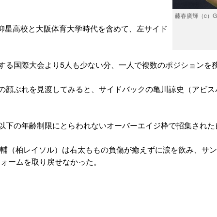
藤春廣輝（c）Gett
仰星高校と大阪体育大学時代を含めて、左サイド
とする国際大会より5人も少ない分、一人で複数のポジションを
士の顔ぶれを見渡してみると、サイドバックの亀川諒史（アビス
歳以下の年齢制限にとらわれないオーバーエイジ枠で招集された
亮輔（柏レイソル）は右太ももの負傷が癒えずに涙を飲み、サ
フォームを取り戻せなかった。