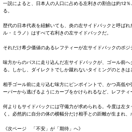
一説によると、日本人の人口に占める左利きの割合は約12％
る。
歴代の日本代表を紐解いても、炎の左サイドバックと呼ばれ
ル・ミラノ）はすべて右利きの左サイドバックだ。
それだけ希少価値のあるレフティーが左サイドバックのポジ
味方からのパスに走り込んだ左サイドバックが、ゴール前へ
る。しかし、ダイレクトでしか蹴れないタイミングのときは
相手ゴール前に走り込む味方にピンポイントで、かつ高低や
ーパーから逃げるようにカーブをかけられるなど、レフティ
何よりもサイドバックには守備力が求められる。今度は左タ
く。必然的に自分の体の横幅分だけ相手との距離が生まれ、
《次ページ 「不安」が「期待」へ》