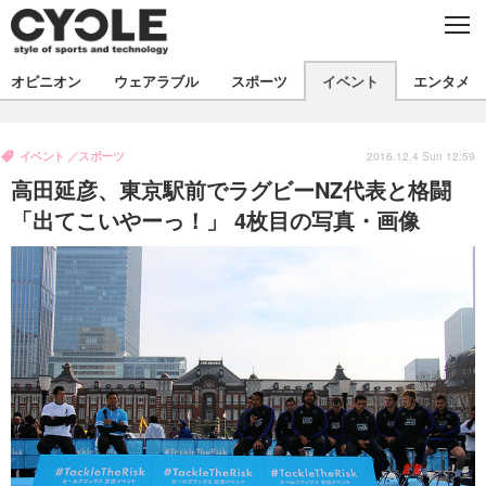
C
L
O
S
新着
E
オピニオン
ウェアラブル
スポーツ
イベント
エンタメ
ビジネス
技術
オピニオン
製品/用品
衣類
イベント
スポーツ
コラム
インプレ
2016.12.4 Sun 12:59
デバイス
高田延彦、東京駅前でラグビーNZ代表と格闘
飲食
バックナンバー
ボイス
ビジネス
国内
スポーツ
「出てこいやーっ！」 4枚目の写真・画像
海外
短信
まとめ
イベント
選手
写真
試乗会
スポーツ
エンタメ
動画
ツアー
文化
芸能
出版／映画
ライフ
話題
ファッション
社会
政治
デザイン
写真
ハウツー
動画