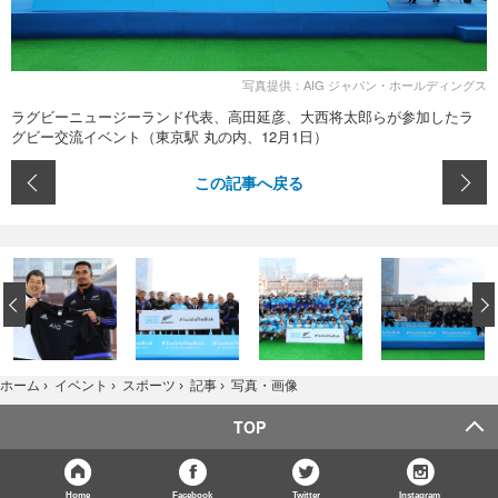
写真提供：AIG ジャパン・ホールディングス
ラグビーニュージーランド代表、高田延彦、大西将太郎らが参加したラ
グビー交流イベント（東京駅 丸の内、12月1日）
この記事へ戻る
‹
写真・画像
ホーム
›
イベント
›
スポーツ
›
記事
›
TOP
Home
Facebook
Twitter
Instagram