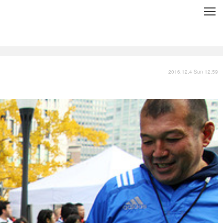
C
L
O
S
E
技術
衣類
インプレ
2016.12.4 Sun 12:59
バックナンバー
国内
まとめ
写真
スポーツ
文化
出版／映画
ファッション
政治
写真