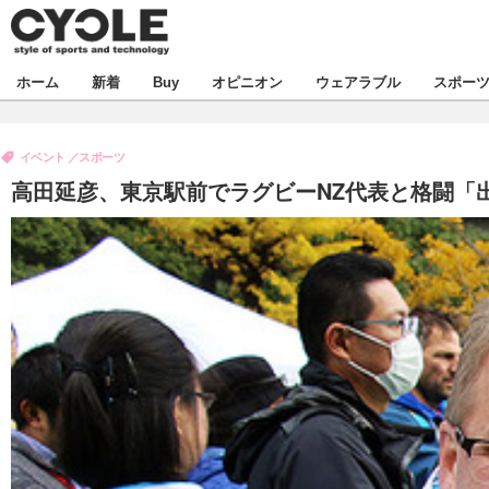
新着
ホーム
新着
Buy
オピニオン
ウェアラブル
スポー
ビジネス
オピニオン
製品/用品
イベント
スポーツ
コラム
デバイス
高田延彦、東京駅前でラグビーNZ代表と格闘「
飲食
ボイス
ビジネス
スポーツ
海外
短信
イベント
選手
試乗会
エンタメ
動画
ツアー
芸能
ライフ
話題
社会
デザイン
ハウツー
動画