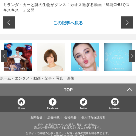
ミランダ・カーと謎の生物がダンス！カオス過ぎる動画「烏龍CHUでス
キスキスー」公開
この記事へ戻る
‹
写真・画像
ホーム
›
エンタメ
›
動画
›
記事
›
TOP
Home
Facebook
Twitter
Instagram
お問合せ
広告掲載
会社概要
個人情報保護方針
紹介した商品/サービスを購入、契約した場合に、
売上の一部が弊社サイトに還元されることがあります。
当サイトに掲載の記事・見出し・写真・画像の無断転載を禁じます。
Copyright © 2026 IID, Inc.