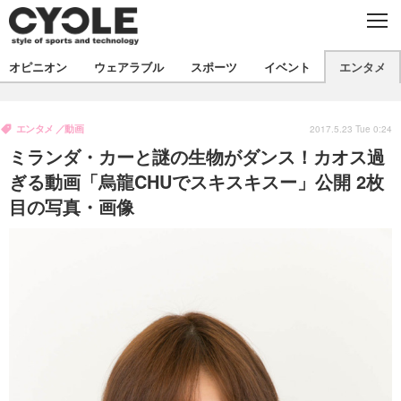
C
L
O
S
新着
E
オピニオン
ウェアラブル
スポーツ
イベント
エンタメ
ビジネス
技術
オピニオン
製品/用品
衣類
エンタメ
動画
コラム
インプレ
2017.5.23 Tue 0:24
デバイス
ミランダ・カーと謎の生物がダンス！カオス過
飲食
バックナンバー
ボイス
ビジネス
国内
スポーツ
ぎる動画「烏龍CHUでスキスキスー」公開 2枚
目の写真・画像
海外
短信
まとめ
イベント
選手
写真
試乗会
スポーツ
エンタメ
動画
ツアー
文化
芸能
出版／映画
ライフ
話題
ファッション
社会
政治
デザイン
写真
ハウツー
動画