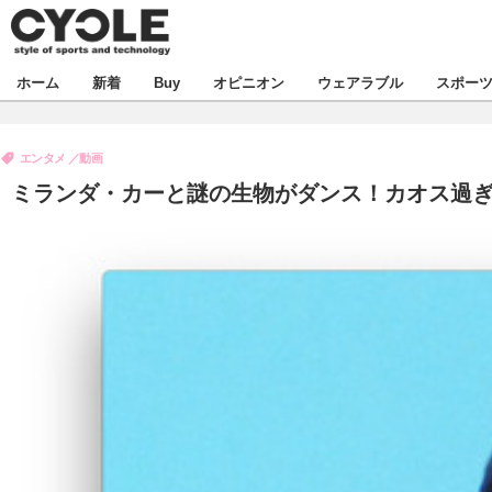
新着
ホーム
新着
Buy
オピニオン
ウェアラブル
スポー
ビジネス
オピニオン
製品/用品
エンタメ
動画
コラム
デバイス
ミランダ・カーと謎の生物がダンス！カオス過ぎる
飲食
ボイス
ビジネス
スポーツ
海外
短信
イベント
選手
試乗会
エンタメ
動画
ツアー
芸能
ライフ
話題
社会
デザイン
ハウツー
動画