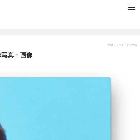
C
L
O
S
E
技術
衣類
インプレ
2017.5.23 Tue 0:24
の写真・画像
バックナンバー
国内
まとめ
写真
スポーツ
文化
出版／映画
ファッション
政治
写真