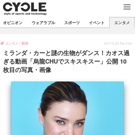
C
L
O
S
新着
E
オピニオン
ウェアラブル
スポーツ
イベント
エンタメ
ビジネス
技術
オピニオン
製品/用品
衣類
エンタメ
動画
コラム
インプレ
2017.5.23 Tue 0:24
デバイス
ミランダ・カーと謎の生物がダンス！カオス過
飲食
バックナンバー
ボイス
ビジネス
国内
スポーツ
ぎる動画「烏龍CHUでスキスキスー」公開 10
枚目の写真・画像
海外
短信
まとめ
イベント
選手
写真
試乗会
スポーツ
エンタメ
動画
ツアー
文化
芸能
出版／映画
ライフ
話題
ファッション
社会
政治
デザイン
写真
ハウツー
動画