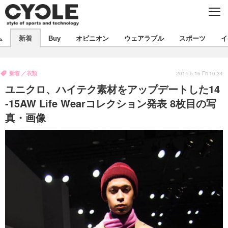
C
L
O
S
新着
E
ム
新着
Buy
オピニオン
ウェアラブル
スポーツ
イ
ビジネス
技術
オピニオン
製品/用品
衣類
新着
衣類
コラム
インプレ
2014.5.16 Fri 10:34
デバイス
ユニクロ、ハイテク素材をアップデートした14
飲食
バックナンバー
ボイス
ビジネス
国内
スポーツ
-15AW Life Wearコレクション発表 8枚目の写
真・画像
海外
短信
まとめ
イベント
選手
写真
試乗会
スポーツ
エンタメ
動画
ツアー
文化
芸能
出版／映画
ライフ
話題
ファッション
社会
政治
デザイン
写真
ハウツー
動画