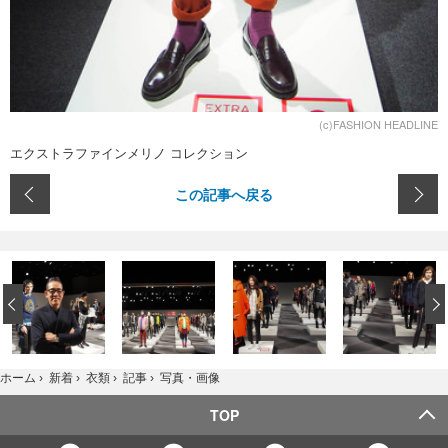
(c)FASHION HEADLINE
エクストラファインメリノ コレクション
この記事へ戻る
‹
写真・画像
ホーム
›
新着
›
衣類
›
記事
›
TOP