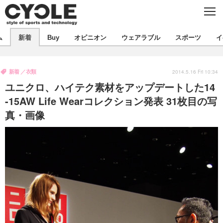
C
L
O
S
新着
E
ム
新着
Buy
オピニオン
ウェアラブル
スポーツ
イ
ビジネス
技術
オピニオン
製品/用品
衣類
新着
衣類
コラム
インプレ
2014.5.16 Fri 10:34
デバイス
ユニクロ、ハイテク素材をアップデートした14
飲食
バックナンバー
ボイス
ビジネス
国内
スポーツ
-15AW Life Wearコレクション発表 31枚目の写
真・画像
海外
短信
まとめ
イベント
選手
写真
試乗会
スポーツ
エンタメ
動画
ツアー
文化
芸能
出版／映画
ライフ
話題
ファッション
社会
政治
デザイン
写真
ハウツー
動画