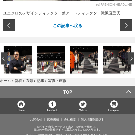
(c)FASHION HEADLINE
ユニクロのデザインディレクター兼アートディレクター滝沢直己氏
この記事へ戻る
‹
写真・画像
ホーム
›
新着
›
衣類
›
記事
›
TOP
Home
Facebook
Twitter
Instagram
お問合せ
広告掲載
会社概要
個人情報保護方針
紹介した商品/サービスを購入、契約した場合に、
売上の一部が弊社サイトに還元されることがあります。