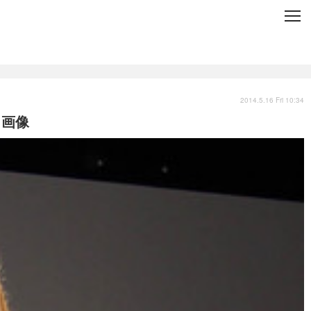
C
L
O
S
E
技術
衣類
インプレ
2014.5.16 Fri 10:34
・画像
バックナンバー
国内
まとめ
写真
スポーツ
文化
出版／映画
ファッション
政治
写真