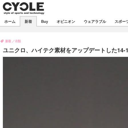
新着
ホーム
新着
Buy
オピニオン
ウェアラブル
スポー
ビジネス
オピニオン
製品/用品
新着
衣類
コラム
デバイス
ユニクロ、ハイテク素材をアップデートした14-15A
飲食
ボイス
ビジネス
スポーツ
海外
短信
イベント
選手
試乗会
エンタメ
動画
ツアー
芸能
ライフ
話題
社会
デザイン
ハウツー
動画